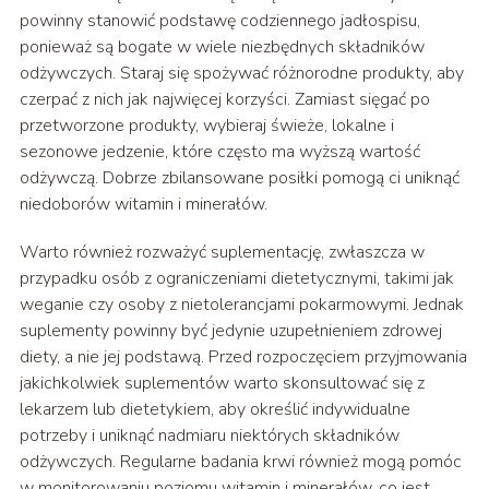
powinny stanowić podstawę codziennego jadłospisu,
ponieważ są bogate w wiele niezbędnych składników
odżywczych. Staraj się spożywać różnorodne produkty, aby
czerpać z nich jak najwięcej korzyści. Zamiast sięgać po
przetworzone produkty, wybieraj świeże, lokalne i
sezonowe jedzenie, które często ma wyższą wartość
odżywczą. Dobrze zbilansowane posiłki pomogą ci uniknąć
niedoborów witamin i minerałów.
Warto również rozważyć suplementację, zwłaszcza w
przypadku osób z ograniczeniami dietetycznymi, takimi jak
weganie czy osoby z nietolerancjami pokarmowymi. Jednak
suplementy powinny być jedynie uzupełnieniem zdrowej
diety, a nie jej podstawą. Przed rozpoczęciem przyjmowania
jakichkolwiek suplementów warto skonsultować się z
lekarzem lub dietetykiem, aby określić indywidualne
potrzeby i uniknąć nadmiaru niektórych składników
odżywczych. Regularne badania krwi również mogą pomóc
w monitorowaniu poziomu witamin i minerałów, co jest