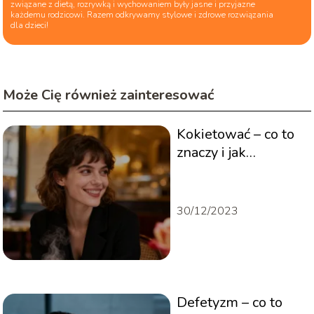
związane z dietą, rozrywką i wychowaniem były jasne i przyjazne
każdemu rodzicowi. Razem odkrywamy stylowe i zdrowe rozwiązania
dla dzieci!
Może Cię również zainteresować
Kokietować – co to
znaczy i jak
rozumieć to
określenie?
30/12/2023
Defetyzm – co to