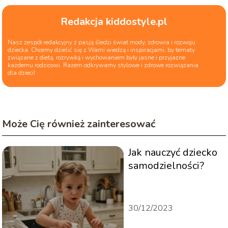
Redakcja kiddostyle.pl
Nasz zespół redakcyjny z pasją śledzi świat mody, zdrowia i rozwoju
dziecka. Chcemy dzielić się z Wami wiedzą i inspiracjami, by tematy
związane z dietą, rozrywką i wychowaniem były jasne i przyjazne
każdemu rodzicowi. Razem odkrywamy stylowe i zdrowe rozwiązania
dla dzieci!
Może Cię również zainteresować
Jak nauczyć dziecko
samodzielności?
30/12/2023