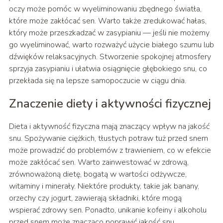
oczy może pomóc w wyeliminowaniu zbędnego światła,
które może zakłócać sen. Warto także zredukować hałas,
który może przeszkadzać w zasypianiu — jeśli nie możemy
go wyeliminować, warto rozważyć użycie białego szumu lub
dźwięków relaksacyjnych. Stworzenie spokojnej atmosfery
sprzyja zasypianiu i ułatwia osiągnięcie głębokiego snu, co
przekłada się na lepsze samopoczucie w ciągu dnia.
Znaczenie diety i aktywności fizycznej
Dieta i aktywność fizyczna mają znaczący wpływ na jakość
snu. Spożywanie ciężkich, tłustych potraw tuż przed snem
może prowadzić do problemów z trawieniem, co w efekcie
może zakłócać sen. Warto zainwestować w zdrową,
zrównoważoną dietę, bogatą w wartości odżywcze,
witaminy i minerały. Niektóre produkty, takie jak banany,
orzechy czy jogurt, zawierają składniki, które mogą
wspierać zdrowy sen. Ponadto, unikanie kofeiny i alkoholu
przed snem może znacząco poprawić jakość snu.