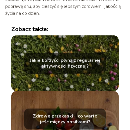
poprawę snu, aby cieszyć się lepszym zdrowiem i jakością
życia na co dzień.
Zobacz także:
Jakie korzyści płyną z regularnej
aktywności fizycznej?
Zdrowe przekąski – co warto
jeść między posiłkami?