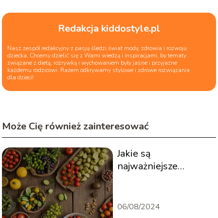
Redakcja kiddostyle.pl
Nasz zespół redakcyjny z pasją śledzi świat mody, zdrowia i rozwoju
dziecka. Chcemy dzielić się z Wami wiedzą i inspiracjami, by tematy
związane z dietą, rozrywką i wychowaniem były jasne i przyjazne
każdemu rodzicowi. Razem odkrywamy stylowe i zdrowe rozwiązania
dla dzieci!
Może Cię również zainteresować
Jakie są
najważniejsze
składniki diety
śródziemnomorskiej?
06/08/2024