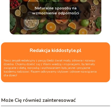
Naturalne sposoby na
wzmocnienie odporności
Redakcja kiddostyle.pl
Nasz zespół redakcyjny z pasją śledzi świat mody, zdrowia i rozwoju
dziecka. Chcemy dzielić się z Wami wiedzą i inspiracjami, by tematy
związane z dietą, rozrywką i wychowaniem były jasne i przyjazne
każdemu rodzicowi. Razem odkrywamy stylowe i zdrowe rozwiązania
dla dzieci!
Może Cię również zainteresować